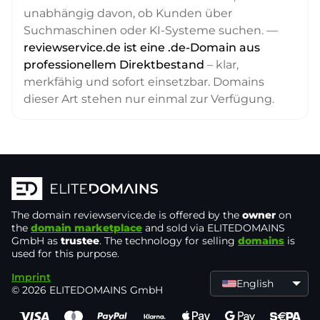
unabhängig davon, ob Kunden über
Suchmaschinen oder KI-Systeme suchen. —
reviewservice.de ist eine .de-Domain aus
professionellem Direktbestand
– klar,
merkfähig und sofort einsetzbar. Domains
dieser Art stehen nur einmal zur Verfügung.
The domain
reviewservice.de
is offered by the
owner
on
the
domain marketplace
and sold via ELITEDOMAINS
GmbH as
trustee
. The technology for selling
domains
is
used for this purpose.
Imprint
English
© 2026 ELITEDOMAINS GmbH