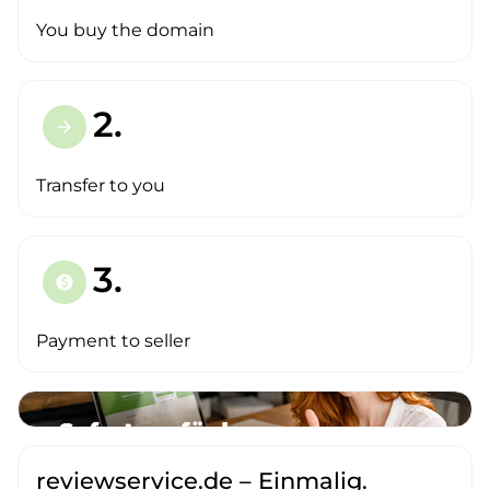
You buy the domain
2.
arrow_forward
Transfer to you
3.
paid
Payment to seller
reviewservice.de – Einmalig.