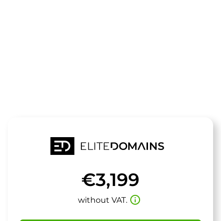
The domain
reviewservic
is for sale
€3,199
info_outline
without VAT.