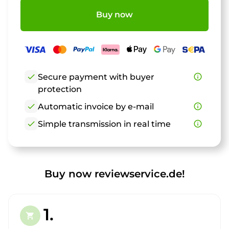
Buy now
check
Secure payment with buyer
info_outline
protection
check
Automatic invoice by e-mail
info_outline
check
Simple transmission in real time
info_outline
Buy now reviewservice.de!
1.
shopping_cart